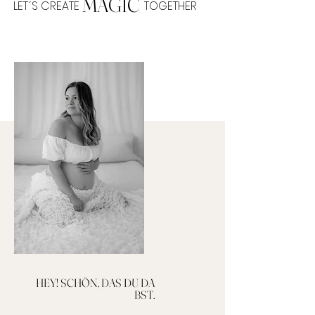
MAGIC
LET´S CREATE TOGETHER
HEY! SCHÖN, DAS DU DA
BST.