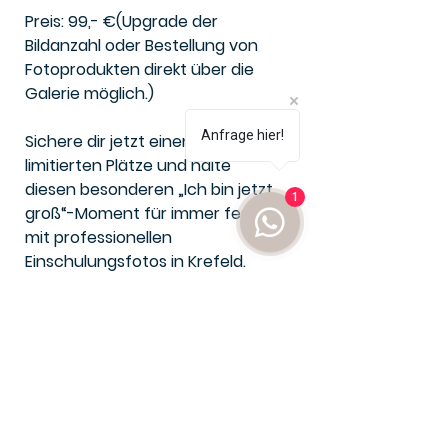
Preis: 99,- €(Upgrade der
Bildanzahl oder Bestellung von
Fotoprodukten direkt über die
Galerie möglich.)
Anfrage hier!
Sichere dir jetzt einen der
limitierten Plätze und halte
diesen besonderen „Ich bin jetzt
1
groß“-Moment für immer fest –
mit professionellen
Einschulungsfotos in Krefeld.
Zur Buchung
Stornierung
Als Kunde könnt ihr eine Bestellung
innerhalb von 14 Tagen stornieren. In
diesem Fall wird euch der Betrag
Charakterkind Fotografie
eurer Bestellung auf das Konto