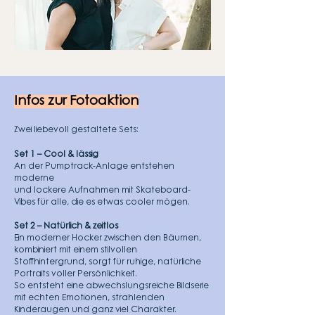
Infos zur Fotoaktion
Zwei liebevoll gestaltete Sets:
Set 1 – Cool & lässig
An der Pumptrack-Anlage entstehen
moderne
und lockere Aufnahmen mit Skateboard-
Vibes für alle,
die es etwas cooler mögen.
Set 2 – Natürlich & zeitlos
Ein moderner Hocker zwischen den Bäumen,
kombiniert
mit einem stilvollen
Stoffhintergrund,
sorgt für ruhige, natürliche
Portraits voller Persönlichkeit.
So entsteht eine abwechslungsreiche Bildserie
mit echten Emotionen,
strahlenden
Kinderaugen und ganz viel Charakter.